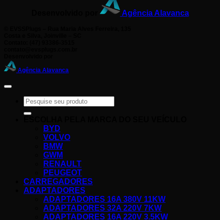
Desenvolvido por
Agência Alavanca
©
EVSSPlugs – Rua Maria Alves Ferreira, 135
Costa e Silva, Joinville – SC
Contato: (47) 93386-3515
contato@evsplugs.com.br
Desenvolvido por
Agência Alavanca
Pesquisar
por:
ESCOLHA PELA MARCA DO SEU VEÍCULO
BYD
VOLVO
BMW
GWM
RENAULT
PEUGEOT
CARREGADORES
ADAPTADORES
ADAPTADORES 16A ​380V 11KW
ADAPTADORES 32A ​220V 7KW
ADAPTADORES 16A ​220V 3.5KW