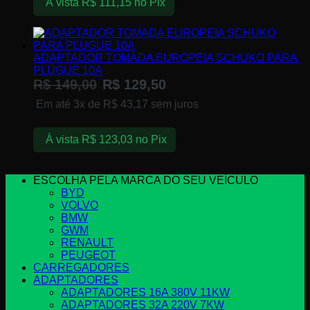
À vista
R$
111,15
no Pix
ADAPTADOR TOMADA EUROPEIA SCHUKO PARA
PLUGUE 10A
R$
149,00
R$
129,50
Em até 3x de
R$
43,17
sem juros
À vista
R$
123,03
no Pix
ESCOLHA PELA MARCA DO SEU VEÍCULO
BYD
VOLVO
BMW
GWM
RENAULT
PEUGEOT
CARREGADORES
ADAPTADORES
ADAPTADORES 16A ​380V 11KW
ADAPTADORES 32A ​220V 7KW