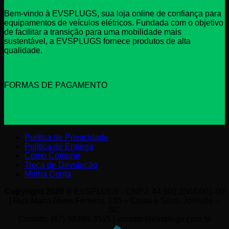
Bem-vindo à EVSPLUGS, sua loja online de confiança para
equipamentos de veículos elétricos. Fundada com o objetivo
de facilitar a transição para uma mobilidade mais
sustentável, a EVSPLUGS fornece produtos de alta
qualidade.
FORMAS DE PAGAMENTO
Política de Privacidade
Política de Entrega
Como Comprar
Troca de Devolução
Minha Conta
Copyright 2026 ©
EVSPLUGS - CNPJ: 44.502.236/0001-00
| Rua Maria Alves Ferreira, 135 – Costa e Silva, Joinville –
SC
Contato: (47) 93386-3515 | contato@evsplugs.com.br