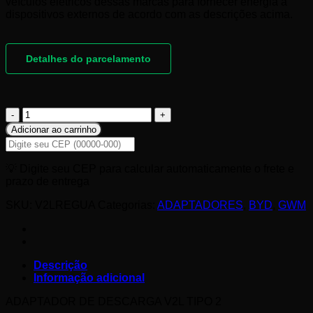
veículos elétricos dessas marcas para fornecer energia a
dispositivos externos de acordo com as descrições acima.
Detalhes do parcelamento
ADAPTADOR
DE
Adicionar ao carrinho
DESCARGA
V2L
TIPO
💡 Digite seu CEP para calcular automaticamente o frete e
2
prazo de entrega
COM
RÉGUA
SKU:
V2LREGUA
Categorias:
ADAPTADORES
,
BYD
,
GWM
DE
TOMADAS
quantidade
Descrição
Informação adicional
ADAPTADOR DE DESCARGA V2L TIPO 2