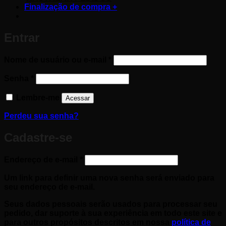
Finalização de compra
+
Entrar
Obrigatório
Nome de usuário ou e-mail
*
Obrigatório
Senha
*
Lembre-me
Acessar
Perdeu sua senha?
Cadastre-se
Obrigatório
Endereço de e-mail
*
Um link para definir uma nova senha será enviado para
seu endereço de e-mail.
Seus dados pessoais serão usados ​​para processar seu
pedido, dar suporte à sua experiência em todo este site e
para outros propósitos descritos em nossa
política de