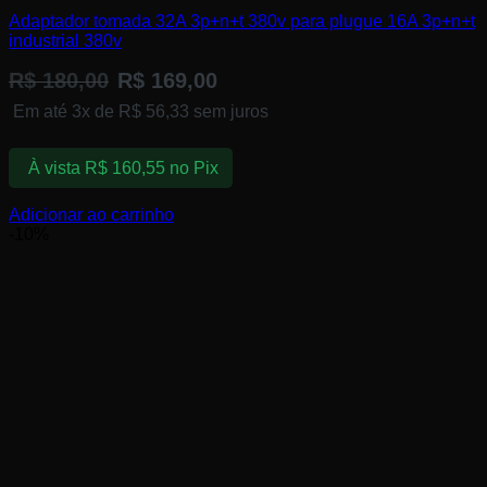
Adaptador tomada ​32A 3p+n+t 380v ​para plugue 16A ​3p+n+t
industrial ​380v
R$
180,00
R$
169,00
Em até 3x de
R$
56,33
sem juros
À vista
R$
160,55
no Pix
Adicionar ao carrinho
-10%