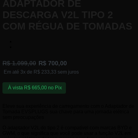
ADAPTADOR DE
DESCARGA V2L TIPO 2
COM RÉGUA DE TOMADAS
R$
1.099,00
R$
700,00
Em até 3x de
R$
233,33
sem juros
À vista
R$
665,00
no Pix
Eleve sua experiência de carregamento com o Adaptador de
Tomada EVSPLUGS sua chave para uma jornada elétrica
sem preocupações
O adaptador V2L do tipo 2 é compatível com marcas BYD e
GWM, o que significa que você pode usar a função V2L em