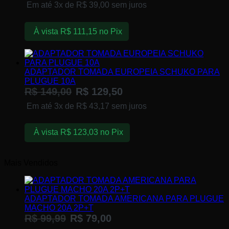
Em até 3x de
R$
39,00
sem juros
À vista
R$
111,15
no Pix
ADAPTADOR TOMADA EUROPEIA SCHUKO PARA
PLUGUE 10A
R$
149,00
R$
129,50
Em até 3x de
R$
43,17
sem juros
À vista
R$
123,03
no Pix
Mais Vendidos
ADAPTADOR TOMADA AMERICANA PARA PLUGUE
MACHO 20A 2P+T
R$
99,99
R$
79,00