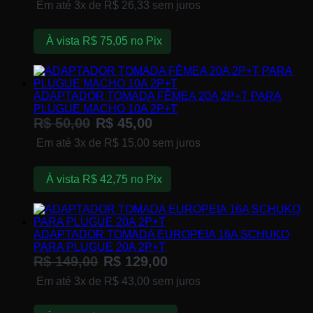
Em até 3x de
R$
26,33
sem juros
À vista
R$
75,05
no Pix
ADAPTADOR TOMADA FÊMEA 20A 2P+T PARA
PLUGUE MACHO 10A 2P+T
R$
50,00
R$
45,00
Em até 3x de
R$
15,00
sem juros
À vista
R$
42,75
no Pix
ADAPTADOR TOMADA EUROPEIA 16A SCHUKO
PARA PLUGUE 20A 2P+T
R$
149,00
R$
129,00
Em até 3x de
R$
43,00
sem juros