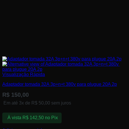
Visualização Rápida
Adaptador tomada ​32A 3p+n+t 380v ​para plugue 20A 2p
R$
150,00
Em até 3x de
R$
50,00
sem juros
À vista
R$
142,50
no Pix