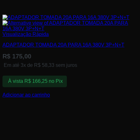
Visualização Rápida
ADAPTADOR TOMADA 20A PARA 16A 380V 3P+N+T
R$
175,00
Em até 3x de
R$
58,33
sem juros
À vista
R$
166,25
no Pix
Adicionar ao carrinho