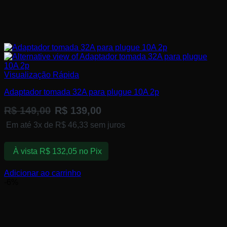
Visualização Rápida
Adaptador tomada ​32A para plugue 10A ​2p
R$
149,00
R$
139,00
Em até 3x de
R$
46,33
sem juros
À vista
R$
132,05
no Pix
Adicionar ao carrinho
-6%