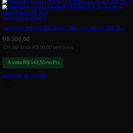
Visualização Rápida
Adaptador tomada ​32A 3p+n+t 380v ​para plugue 20A ​2p+t
R$
150,00
Em até 3x de
R$
50,00
sem juros
À vista
R$
142,50
no Pix
Adicionar ao carrinho
-13%