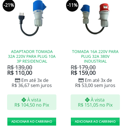
-21%
-11%
ADAPTADOR TOMADA
TOMADA 16A 220V PARA
32A 220V PARA PLUG 10A
PLUG 32A 380V
3P RESIDENCIAL
INDUSTRIAL
R$
139,00
R$
179,00
R$
110,00
R$
159,00
Em até 3x de
Em até 3x de
R$
36,67
sem juros
R$
53,00
sem juros
À vista
À vista
R$
104,50
no Pix
R$
151,05
no Pix
ADICIONAR AO CARRINHO
ADICIONAR AO CARRINHO