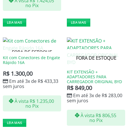
À vista
R$
1.424,05
no Pix
LEIA MAIS
LEIA MAIS
FORA DE ESTOQUE
FORA DE ESTOQUE
Kit com Conectores de Engate
Rápido 16A
KIT EXTENSÃO +
R$
1.300,00
ADAPTADORES PARA
Em até 3x de
R$
433,33
CARREGADOR ORIGINAL BYD
sem juros
R$
849,00
Em até 3x de
R$
283,00
sem juros
À vista
R$
1.235,00
no Pix
À vista
R$
806,55
no Pix
LEIA MAIS