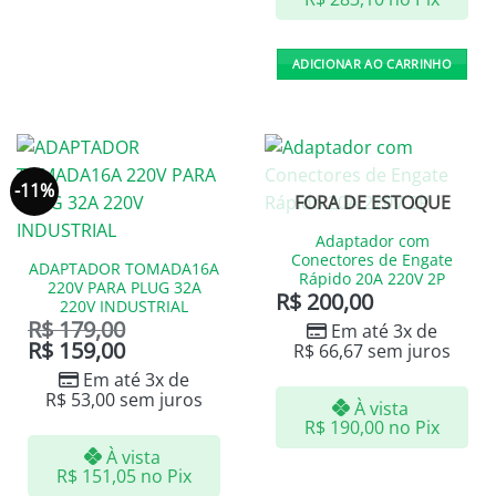
ADICIONAR AO CARRINHO
-11%
FORA DE ESTOQUE
Adaptador com
Conectores de Engate
ADAPTADOR TOMADA16A
Rápido 20A 220V 2P
220V PARA PLUG 32A
R$
200,00
220V INDUSTRIAL
R$
179,00
Em até 3x de
R$
159,00
R$
66,67
sem juros
Em até 3x de
R$
53,00
sem juros
À vista
R$
190,00
no Pix
À vista
R$
151,05
no Pix