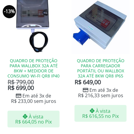
-13%
QUADRO DE PROTEÇÃO
QUADRO DE PROTEÇÃO
PARA WALLBOX 32A ATÉ
PARA CARREGADOR
8KW + MEDIDOR DE
PORTÁTIL OU WALLBOX
CONSUMO WI-FI QR8 IP40
32A ATÉ 8KW QR8 IP65
R$
799,00
R$
649,00
R$
699,00
Em até 3x de
R$
216,33
sem juros
Em até 3x de
R$
233,00
sem juros
À vista
R$
616,55
no Pix
À vista
R$
664,05
no Pix