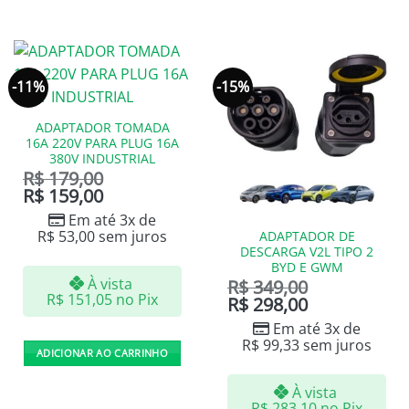
-11%
-15%
ADAPTADOR TOMADA
16A 220V PARA PLUG 16A
380V INDUSTRIAL
R$
179,00
R$
159,00
Em até 3x de
R$
53,00
sem juros
ADAPTADOR DE
DESCARGA V2L TIPO 2
BYD E GWM
À vista
R$
349,00
R$
151,05
no Pix
R$
298,00
Em até 3x de
R$
99,33
sem juros
ADICIONAR AO CARRINHO
À vista
R$
283,10
no Pix