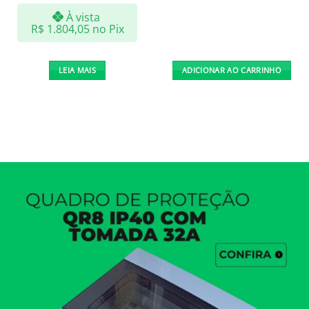
À vista
R$
1.804,05
no Pix
LEIA MAIS
ADICIONAR AO CARRINHO