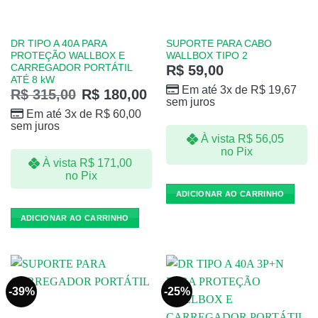
DR TIPO A 40A PARA
SUPORTE PARA CABO
PROTEÇÃO WALLBOX E
WALLBOX TIPO 2
CARREGADOR PORTÁTIL
R$
59,00
ATÉ 8 kW
Em até 3x de
R$
19,67
R$
315,00
R$
180,00
sem juros
Em até 3x de
R$
60,00
sem juros
À vista
R$
56,05
no Pix
À vista
R$
171,00
no Pix
ADICIONAR AO CARRINHO
ADICIONAR AO CARRINHO
-39%
-25%