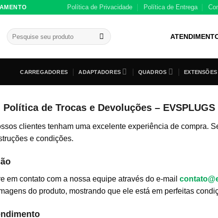
Política de Privacidade
Política de Entrega
Co
GAMENTO
Pesquisar
ATENDIMENT
por:
CARREGADORES
ADAPTADORES
QUADROS
EXTENSÕES
Política de Trocas e Devoluções – EVSPLUGS
os clientes tenham uma excelente experiência de compra. Se p
struções e condições.
ção
tre em contato com a nossa equipe através do e-mail
contato@
magens do produto, mostrando que ele está em perfeitas condiç
pendimento