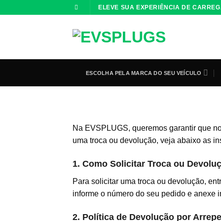
Skip
ELEVE SUA EXPERIÊNCIA DE CARRE
to
content
ESCOLHA PELA MARCA DO SEU VEÍCULO
Na EVSPLUGS, queremos garantir que noss
uma troca ou devolução, veja abaixo as in
1. Como Solicitar Troca ou Devolu
Para solicitar uma troca ou devolução, en
informe o número do seu pedido e anexe i
2. Política de Devolução por Arre