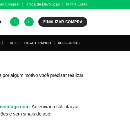
mo Comprar
Troca de Devolução
Minha Conta
O
FINALIZAR COMPRA
KITS
ENGATE RÁPIDO
ACESSÓRIOS
or algum motivo você precisar realizar
evsplugs.com
. Ao enviar a solicitação,
ões e sem sinais de uso.