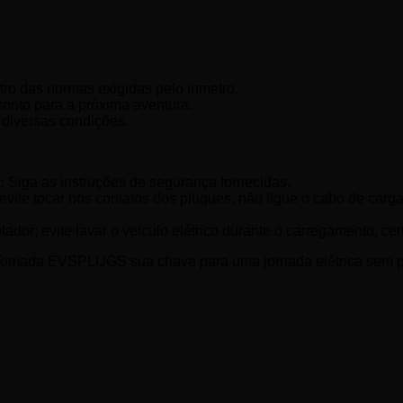
ro das normas exigidas pelo inmetro.
ronto para a próxima aventura.
 diversas condições.
:
Siga as instruções de segurança fornecidas.
; evite tocar nos contatos dos plugues; não ligue o cabo d
dor; evite lavar o veículo elétrico durante o carregamento; certi
 Tomada EVSPLUGS sua chave para uma jornada elétrica sem 