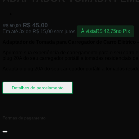
R$
45,00
R$
50,00
Em até 3x de
R$
15,00
sem juros
À vista
R$
42,75
no Pix
Adaptador de Tomada para Carregador de Carro Elétric
Aprimore sua experiência de carregamento para o seu carro e
plug 20A do seu carregador portátil a tomadas residenciais d
Adapta o plug 20A do seu carregador portátil a tomadas resi
Detalhes do parcelamento
Formas de pagamento