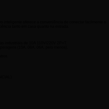
inteligente oferece a conveniência de conectar facilmente o
iência tanto em casa quanto na estrada.
das industriais de 10A 110V/220V 2P+T.
eragens (10A, 08A, 06A, pelo menos).
utros
NCIAL)