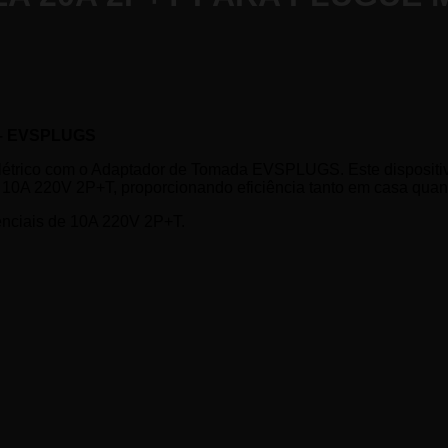
o – EVSPLUGS
létrico com o Adaptador de Tomada EVSPLUGS. Este dispositivo 
e 10A 220V 2P+T, proporcionando eficiência tanto em casa quan
denciais de 10A 220V 2P+T.