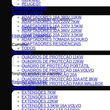
PEUGEOT
CARREGADORES
ADAPTADORES
ADAPTADORES 16A ​380V 11KW
Nenhum produto no carrinho.
ADAPTADORES 32A ​220V 7KW
ADAPTADORES 16A ​220V 3.5KW
Retornar para a loja
ADAPTADORES 32A ​380V 22KW
ADAPTADORES 20A ​220V 3.5KW
FINALIZAR COMPRA
ADAPTADORES ​TOMADA SCHUKO
ADAPTADORES RESIDENCIAIS
Carrinho
TODOS
QUADROS
QUADROS DE ​PROTEÇÃO 11KW
QUADROS DE ​PROTEÇÃO 22KW
QUADRO DE PROTEÇÃO PORTÁTIL
QUADROS DE PROTEÇÃO 16A VOLVO
Nenhum produto no carrinho.
QUADRO DE PROTEÇÃO 20A
QUADROS DE ​PROTEÇÃO 32A ATÉ 8KW
Retornar para a loja
QUADROS DE PROTEÇÃO PARA WALLBOX
EXTENSÕES
EXTENSÕES 7KW
EXTENSÕES 11KW
EXTENSÕES 22KW
EXTENSÕES 3.5KW 16A VOLVO