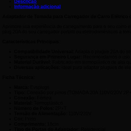
quantidade
Descrição
Informação adicional
Adaptador de Tomada para Carregador de Carro Elétric
Aprimore sua experiência de carregamento para o seu carro e
plug 20A do seu carregador portátil ou eletrodomésticos a to
Características Principais:
Compatibilidade Universal:
Adapta o plugue 20A do seu
Segurança em Primeiro Lugar:
Recomendamos o uso de
Material Durável:
Fabricado em termoplástico de alta qua
Diversas aplicações:
ideal para adaptar plugues de ele
Ficha Técnica:
Marca:
Evsplugs
Tipo:
Conexão por pinos (TOMADA 20A 110V/220V 2
Conexão:
Fêmea
Material:
Termoplástico
Número de Polos:
2P+T
Tensão de Alimentação:
110V/220V
Cor:
Preto
Comprimento:
18cm
Tipo de Portas do Adaptador:
Residencial