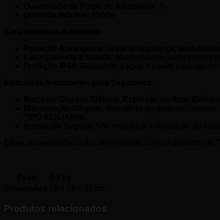
Quantidade de Pinos do Adaptador:
3
potencia máxima:
4000w
Características Adicionais:
Proteção Abrangente:
Garante segurança, produto dent
Carregamento Eficiente:
Mantenha seu carro elétrico p
Proteção IP44:
Resistente à água e poeira para uso em
Instruções Importantes para Segurança:
Risco de Choque Elétrico, Explosão ou Arco Elétrico
Manutenção Simples:
Não utilize plugues danificados
TIPO BENJAMIN.
Instalação Segura:
Não modifique a instalação do adapta
Eleve sua experiência de carregamento com o Adaptador de
Peso
0,8 kg
Dimensões
19 × 12 × 12 cm
Produtos relacionados