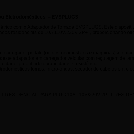
o ou Eletrodomésticos – EVSPLUGS
létrico com o Adaptador de Tomada EVSPLUGS. Este dispositivo 
madas residenciais de 10A 110V/220V 2P+T, proporcionando efic
 carregador portátil (ou eletrodomésticos e máquinas) a toma
ste adaptador em carregador veicular com regulagem de amp
lidade, garantindo durabilidade e resistência.
trodomésticos fornos, micro-ondas, secador de cabelos entre o
P+T RESIDENCIAL PARA PLUG 10A 110V/220V 2P+T RESIDE