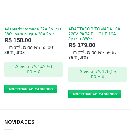
Adaptador tomada ​32A 3p+n+t
ADAPTADOR TOMADA 16A
380v ​para plugue 20A ​2p+t
220V PARA PLUGUE 16A ​
3p+n+t ​380v
R$
150,00
R$
179,00
Em até 3x de
R$
50,00
sem juros
Em até 3x de
R$
59,67
sem juros
À vista
R$
142,50
no Pix
À vista
R$
170,05
no Pix
ADICIONAR AO CARRINHO
ADICIONAR AO CARRINHO
NOVIDADES