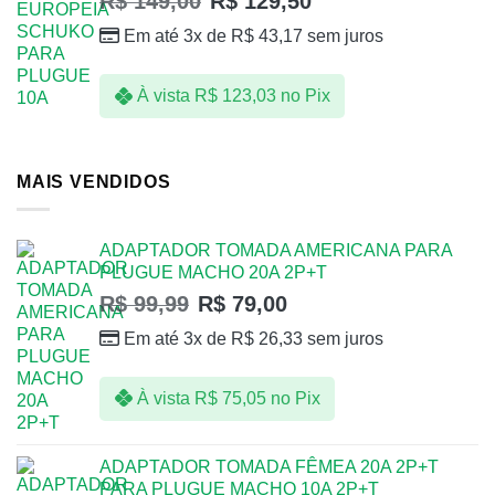
R$
149,00
R$
129,50
Em até 3x de
R$
43,17
sem juros
À vista
R$
123,03
no Pix
MAIS VENDIDOS
ADAPTADOR TOMADA AMERICANA PARA
PLUGUE MACHO 20A 2P+T
R$
99,99
R$
79,00
Em até 3x de
R$
26,33
sem juros
À vista
R$
75,05
no Pix
ADAPTADOR TOMADA FÊMEA 20A 2P+T
PARA PLUGUE MACHO 10A 2P+T