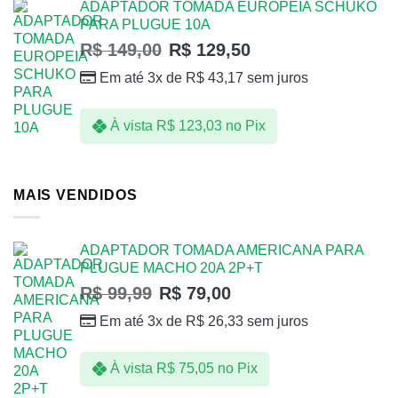
ADAPTADOR TOMADA EUROPEIA SCHUKO
PARA PLUGUE 10A
R$
149,00
R$
129,50
Em até 3x de
R$
43,17
sem juros
À vista
R$
123,03
no Pix
MAIS VENDIDOS
ADAPTADOR TOMADA AMERICANA PARA
PLUGUE MACHO 20A 2P+T
R$
99,99
R$
79,00
Em até 3x de
R$
26,33
sem juros
À vista
R$
75,05
no Pix